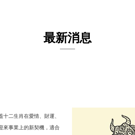
最新消息
蓋十二生肖在愛情、財運、
迎來事業上的新契機，適合