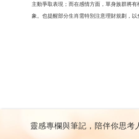
主動爭取表現；而在感情方面，單身族群將有
象。也提醒部分生肖需特別注意理財規劃，以
靈感專欄與筆記，陪伴你思考