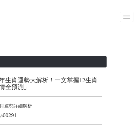
Toggl
navig
25年生肖運勢大解析！一文掌握12生肖
情全預測」
年生肖運勢詳細解析
_a00291