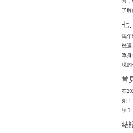
會，
了解
七
馬年
機遇
單身
現的
常見
在2
如：
項？
結