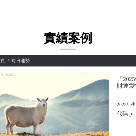
實績案例
頁
每日運勢
「20
財運愛
2025
代碼
pi