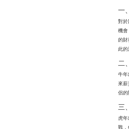
一
對於
機會
的財
此的
二
牛年
來薪
侶的
三
虎年
戰，