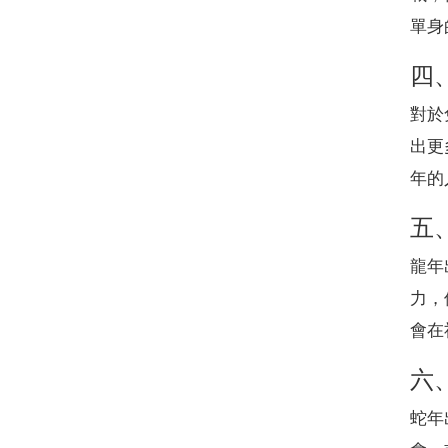
單身
四
對於
出更
年的
五
龍年
力，
會在
六
蛇年